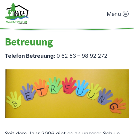
Menü
Waldhufenschule
Zotzenbach
Betreuung
Telefon Betreuung:
0 62 53 – 98 92 272
Seit dem Jahr 2006 gibt es an unserer Schule