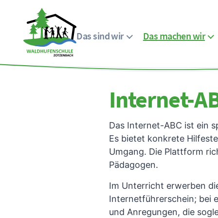
Das sind wir
Das machen wir
Menü
Waldhufenschule
Zotzenbach
Internet-A
Das Internet-ABC ist ein s
Es bietet konkrete Hilfes
Umgang. Die Plattform rich
Pädagogen.
Im Unterricht erwerben di
Internetführerschein; be
und Anregungen, die sogl