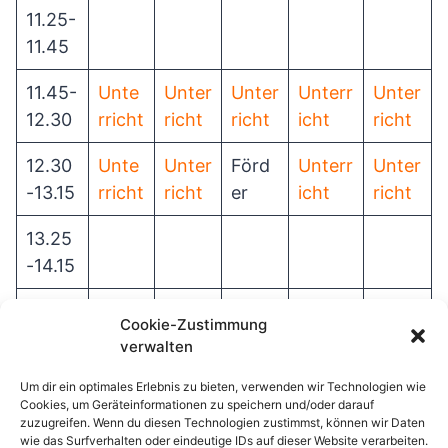
11.25-
11.45
11.45-
Unte
Unter
Unter
Unterr
Unter
12.30
rricht
richt
richt
icht
richt
12.30
Unte
Unter
Förd
Unterr
Unter
-13.15
rricht
richt
er
icht
richt
13.25
-14.15
14.15-
AG
AG
AG
AG
AG
Cookie-Zustimmung
15.00
verwalten
bis 16
Betre
Betre
Betre
Betreu
Betre
Um dir ein optimales Erlebnis zu bieten, verwenden wir Technologien wie
Cookies, um Geräteinformationen zu speichern und/oder darauf
Uhr
uung
uung
uung
ung
uung
zuzugreifen. Wenn du diesen Technologien zustimmst, können wir Daten
wie das Surfverhalten oder eindeutige IDs auf dieser Website verarbeiten.