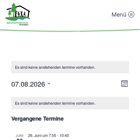
Menü
Waldhufenschule
Zotzenbach
Es sind keine anstehenden termine vorhanden.
Ansic
Termi
07.08.2026
Monat
Ansic
Navig
Datum
Navig
wählen.
Es sind keine anstehenden termine vorhanden.
Kalender
von
Vergangene Termine
Termine
26. Juni um 7:55
-
10:40
JUNI