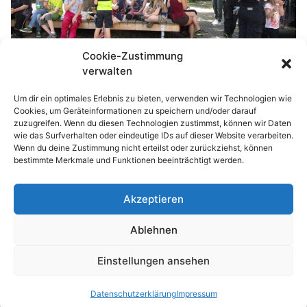
Cookie-Zustimmung
verwalten
Um dir ein optimales Erlebnis zu bieten, verwenden wir Technologien wie
Wir danken allen Helferinnen und Helfern für die
Cookies, um Geräteinformationen zu speichern und/oder darauf
aktive Unterstützung und das Mitbringen und
zuzugreifen. Wenn du diesen Technologien zustimmst, können wir Daten
wie das Surfverhalten oder eindeutige IDs auf dieser Website verarbeiten.
Zur-Verfügung-Stellen von Geräten, Maschinen
Wenn du deine Zustimmung nicht erteilst oder zurückziehst, können
und Fahrzeugen!!!
bestimmte Merkmale und Funktionen beeinträchtigt werden.
Akzeptieren
© 2026 Waldhufenschule Zotzenbach
Ablehnen
Impressum
Datenschutzerklärung
Einstellungen ansehen
Nach oben
↑
Datenschutzerklärung
Impressum