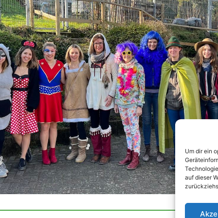
Um dir ein 
Geräteinfor
Technologie
auf dieser W
zurückziehs
Akze