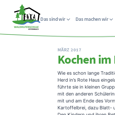
Das sind wir
Das machen wir
Menü
Waldhufenschule
Zotzenbach
MÄRZ 2017
Kochen im 
Wie es schon lange Traditi
Herd in’s Rote Haus einge
führte sie in kleinen Gr
mit den anderen Schülerinn
mit und am Ende des Vormi
Kartoffelbrei, dazu Blatt
Den Kindern und ihren Bet