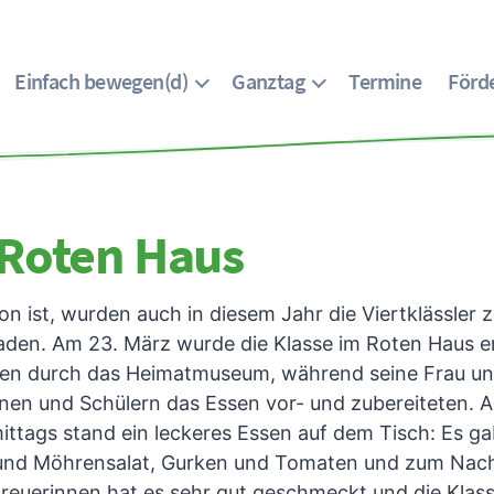
Einfach bewegen(d)
Ganztag
Termine
Förde
Roten Haus
on ist, wurden auch in diesem Jahr die Viertklässler
laden. Am 23. März wurde die Klasse im Roten Haus e
uppen durch das Heimatmuseum, während seine Frau u
en und Schülern das Essen vor- und zubereiteten. All
ttags stand ein leckeres Essen auf dem Tisch: Es gab
- und Möhrensalat, Gurken und Tomaten und zum Nacht
reuerinnen hat es sehr gut geschmeckt und die Klas