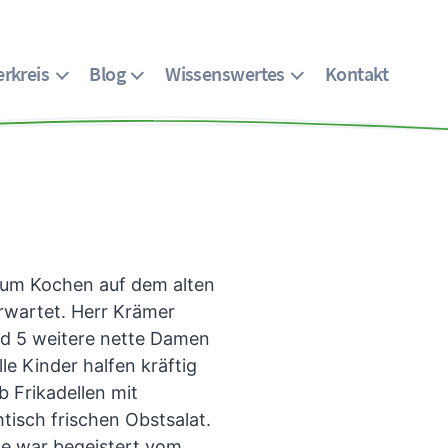
rkreis
Blog
Wissenswertes
Kontakt
 zum Kochen auf dem alten
rwartet. Herr Krämer
nd 5 weitere nette Damen
e Kinder halfen kräftig
 Frikadellen mit
isch frischen Obstsalat.
se war begeistert vom