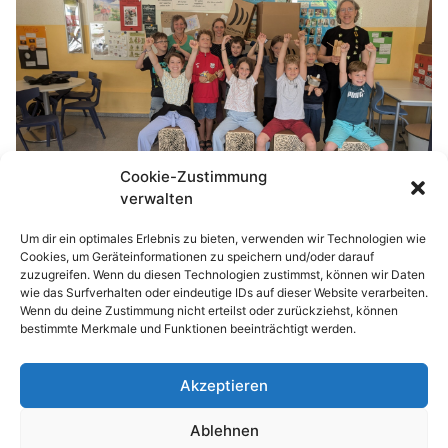
Cookie-Zustimmung
verwalten
Um dir ein optimales Erlebnis zu bieten, verwenden wir Technologien wie
Cookies, um Geräteinformationen zu speichern und/oder darauf
zuzugreifen. Wenn du diesen Technologien zustimmst, können wir Daten
wie das Surfverhalten oder eindeutige IDs auf dieser Website verarbeiten.
Vielen Dank an die Thomann-Stiftung und
Wenn du deine Zustimmung nicht erteilst oder zurückziehst, können
natürlich an Frau Emig und Frau Gräber!!!
bestimmte Merkmale und Funktionen beeinträchtigt werden.
Akzeptieren
© 2026 Waldhufenschule Zotzenbach
Ablehnen
Impressum
Datenschutzerklärung