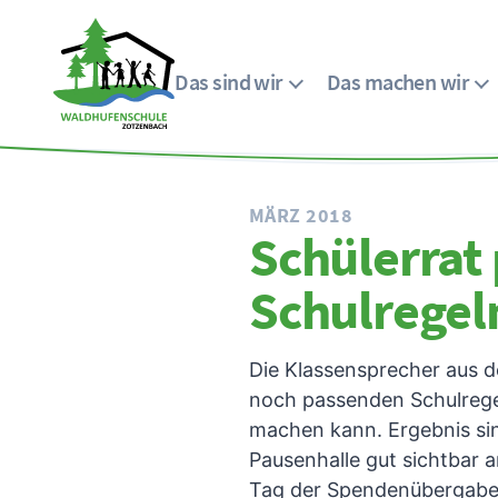
Das sind wir
Das machen wir
Menü
Waldhufenschule
Zotzenbach
MÄRZ 2018
Schülerrat 
Schulregel
Die Klassensprecher aus d
noch passenden Schulregel
machen kann. Ergebnis sin
Pausenhalle gut sichtbar 
Tag der Spendenübergabe