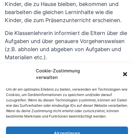
Kinder, die zu Hause bleiben, bekommen und
bearbeiten die gleichen Lerninhalte wie die
Kinder, die zum Präsenzunterricht erscheinen.
Die Klassenlehrerin informiert die Eltern über die
Aufgaben und über genauere Vorgehensweisen
(z.B. abholen und abgeben von Aufgaben und
Materialien etc.).
Grundlage für die Zeugnisnoten zum Halbjahr
Cookie-Zustimmung
verwalten
sind die mündlichen und schriftlichen
Leistungen, die bis zum 15. Dezember 2020
Um dir ein optimales Erlebnis zu bieten, verwenden wir Technologien wie
erbracht wurden.
Cookies, um Geräteinformationen zu speichern und/oder darauf
zuzugreifen. Wenn du diesen Technologien zustimmst, können wir Daten
wie das Surfverhalten oder eindeutige IDs auf dieser Website verarbeiten.
Für Fragen stehen die Kolleginnen natürlich per
Wenn du deine Zustimmung nicht erteilst oder zurückziehst, können
E-Mail oder Telefon zur Verfügung.
bestimmte Merkmale und Funktionen beeinträchtigt werden.
Akzeptieren