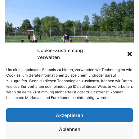
Cookie-Zustimmung
verwalten
Um dir ein optimales Erlebnis zu bieten, verwenden wir Technologien wie
Cookies, um Geräteinformationen zu speichern und/oder darauf
zuzugreifen. Wenn du diesen Technologien zustimmst, können wir Daten
wie das Surfverhalten oder eindeutige IDs auf dieser Website verarbeiten.
Nun gilt es, die Laufzettel auszuwerten und die
Wenn du deine Zustimmung nicht erteilst oder zurückziehst, können
Spendengelder einzusammeln.
bestimmte Merkmale und Funktionen beeinträchtigt werden.
Akzeptieren
© 2026 Waldhufenschule Zotzenbach
Ablehnen
Impressum
Datenschutzerklärung