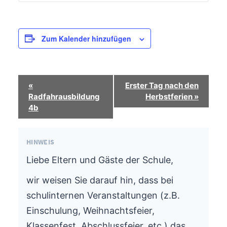
Zum Kalender hinzufügen
Termin-
«
Erster Tag nach den
Navigation
Radfahrausbildung
Herbstferien
»
4b
HINWEIS
Liebe Eltern und Gäste der Schule,
wir weisen Sie darauf hin, dass bei
schulinternen Veranstaltungen (z.B.
Einschulung, Weihnachtsfeier,
Klassenfest, Abschlussfeier, etc.) das