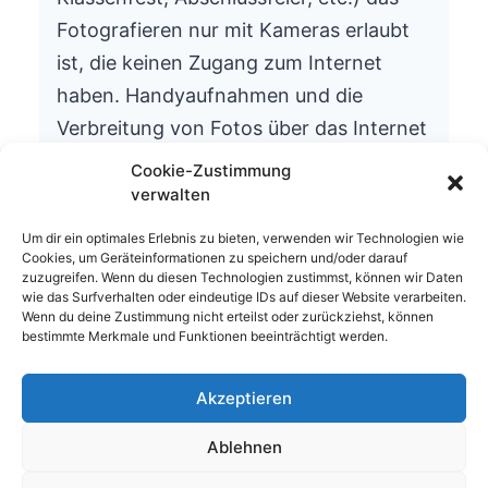
Fotografieren nur mit Kameras erlaubt
ist, die keinen Zugang zum Internet
haben. Handyaufnahmen und die
Verbreitung von Fotos über das Internet
ist aus datenschutzrechtlichen Gründen
Cookie-Zustimmung
nicht gestattet.
verwalten
Wir bitten um Ihr Verständnis.
Um dir ein optimales Erlebnis zu bieten, verwenden wir Technologien wie
Cookies, um Geräteinformationen zu speichern und/oder darauf
Die Schulleitung
zuzugreifen. Wenn du diesen Technologien zustimmst, können wir Daten
wie das Surfverhalten oder eindeutige IDs auf dieser Website verarbeiten.
Wenn du deine Zustimmung nicht erteilst oder zurückziehst, können
bestimmte Merkmale und Funktionen beeinträchtigt werden.
Akzeptieren
© 2026 Waldhufenschule Zotzenbach
Ablehnen
Impressum
Datenschutzerklärung