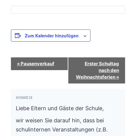
Zum Kalender hinzufügen
Termin-
«
Pausenverkauf
Erster Schultag
Navigation
nach den
Weihnachtsferien
»
HINWEIS
Liebe Eltern und Gäste der Schule,
wir weisen Sie darauf hin, dass bei
schulinternen Veranstaltungen (z.B.