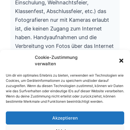
Einschulung, Weihnachtsfeier,
Klassenfest, Abschlussfeier, etc.) das
Fotografieren nur mit Kameras erlaubt
ist, die keinen Zugang zum Internet
haben. Handyaufnahmen und die
Verbreitung von Fotos über das Internet
ist aus datenschutzrechtlichen Gründen
Cookie-Zustimmung
nicht gestattet.
verwalten
Wir bitten um Ihr Verständnis.
Um dir ein optimales Erlebnis zu bieten, verwenden wir Technologien wie
Cookies, um Geräteinformationen zu speichern und/oder darauf
Die Schulleitung
zuzugreifen. Wenn du diesen Technologien zustimmst, können wir Daten
wie das Surfverhalten oder eindeutige IDs auf dieser Website verarbeiten.
Wenn du deine Zustimmung nicht erteilst oder zurückziehst, können
bestimmte Merkmale und Funktionen beeinträchtigt werden.
Akzeptieren
© 2026 Waldhufenschule Zotzenbach