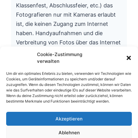
Klassenfest, Abschlussfeier, etc.) das
Fotografieren nur mit Kameras erlaubt
ist, die keinen Zugang zum Internet
haben. Handyaufnahmen und die
Verbreitung von Fotos über das Internet
ist aus datenschutzrechtlichen Gründen
Cookie-Zustimmung
nicht gestattet.
verwalten
Wir bitten um Ihr Verständnis.
Um dir ein optimales Erlebnis zu bieten, verwenden wir Technologien wie
Cookies, um Geräteinformationen zu speichern und/oder darauf
Die Schulleitung
zuzugreifen. Wenn du diesen Technologien zustimmst, können wir Daten
wie das Surfverhalten oder eindeutige IDs auf dieser Website verarbeiten.
Wenn du deine Zustimmung nicht erteilst oder zurückziehst, können
bestimmte Merkmale und Funktionen beeinträchtigt werden.
Akzeptieren
© 2026 Waldhufenschule Zotzenbach
Ablehnen
Impressum
Datenschutzerklärung