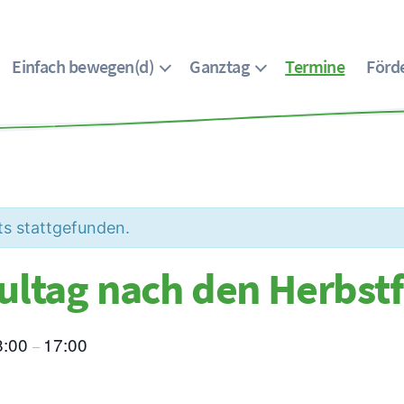
Einfach bewegen(d)
Ganztag
Termine
Förde
ts stattgefunden.
ultag nach den Herbstf
8:00
17:00
–