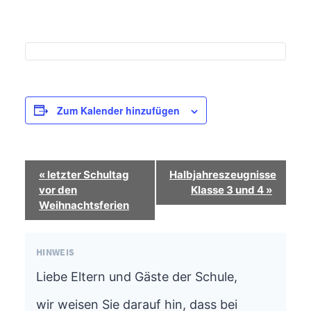
Zum Kalender hinzufügen
Termin-
«
letzter Schultag
Halbjahreszeugnisse
Navigation
vor den
Klasse 3 und 4
»
Weihnachtsferien
HINWEIS
Liebe Eltern und Gäste der Schule,
wir weisen Sie darauf hin, dass bei