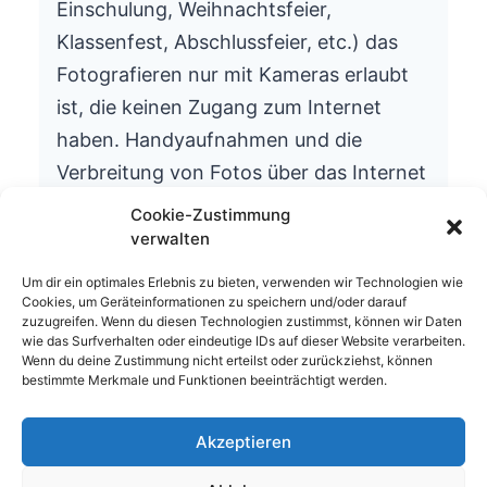
Einschulung, Weihnachtsfeier,
Klassenfest, Abschlussfeier, etc.) das
Fotografieren nur mit Kameras erlaubt
ist, die keinen Zugang zum Internet
haben. Handyaufnahmen und die
Verbreitung von Fotos über das Internet
ist aus datenschutzrechtlichen Gründen
Cookie-Zustimmung
nicht gestattet.
verwalten
Wir bitten um Ihr Verständnis.
Um dir ein optimales Erlebnis zu bieten, verwenden wir Technologien wie
Cookies, um Geräteinformationen zu speichern und/oder darauf
Die Schulleitung
zuzugreifen. Wenn du diesen Technologien zustimmst, können wir Daten
wie das Surfverhalten oder eindeutige IDs auf dieser Website verarbeiten.
Wenn du deine Zustimmung nicht erteilst oder zurückziehst, können
bestimmte Merkmale und Funktionen beeinträchtigt werden.
Akzeptieren
© 2026 Waldhufenschule Zotzenbach