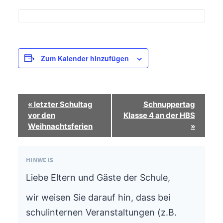
Zum Kalender hinzufügen
Termin-
«
letzter Schultag
Schnuppertag
Navigation
vor den
Klasse 4 an der HBS
Weihnachtsferien
»
HINWEIS
Liebe Eltern und Gäste der Schule,
wir weisen Sie darauf hin, dass bei
schulinternen Veranstaltungen (z.B.