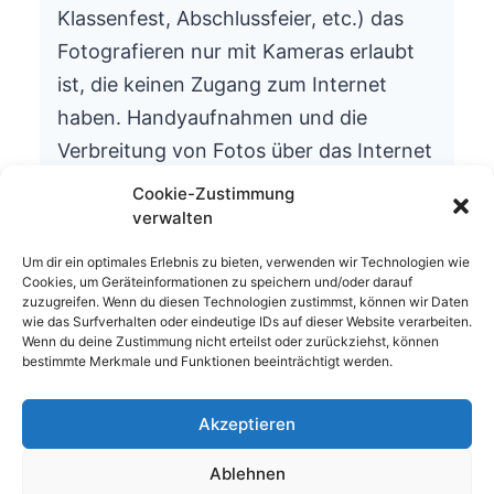
Klassenfest, Abschlussfeier, etc.) das
Fotografieren nur mit Kameras erlaubt
ist, die keinen Zugang zum Internet
haben. Handyaufnahmen und die
Verbreitung von Fotos über das Internet
ist aus datenschutzrechtlichen Gründen
Cookie-Zustimmung
nicht gestattet.
verwalten
Wir bitten um Ihr Verständnis.
Um dir ein optimales Erlebnis zu bieten, verwenden wir Technologien wie
Cookies, um Geräteinformationen zu speichern und/oder darauf
Die Schulleitung
zuzugreifen. Wenn du diesen Technologien zustimmst, können wir Daten
wie das Surfverhalten oder eindeutige IDs auf dieser Website verarbeiten.
Wenn du deine Zustimmung nicht erteilst oder zurückziehst, können
bestimmte Merkmale und Funktionen beeinträchtigt werden.
Akzeptieren
© 2026 Waldhufenschule Zotzenbach
Ablehnen
Impressum
Datenschutzerklärung