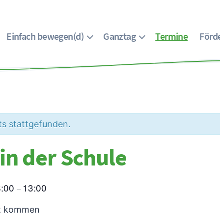
Einfach bewegen(d)
Ganztag
Termine
Förde
ts stattgefunden.
in der Schule
8:00
13:00
–
et kommen