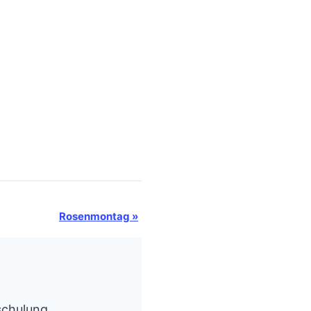
Rosenmontag
»
schulung,