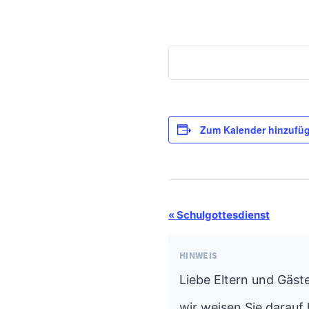
Zum Kalender hinzufü
Termin-
«
Schulgottesdienst
Navigation
HINWEIS
Liebe Eltern und Gäste
wir weisen Sie darauf 