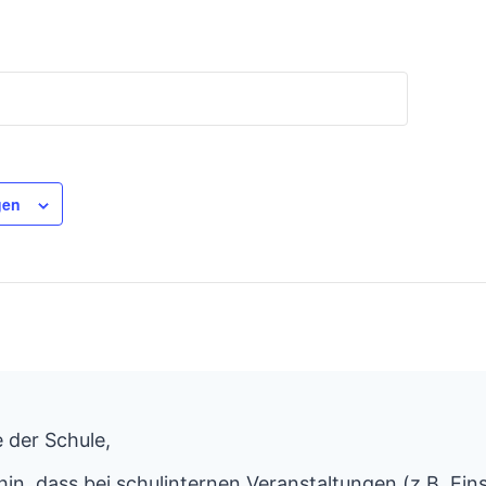
gen
 der Schule,
hin, dass bei schulinternen Veranstaltungen (z.B. Ein