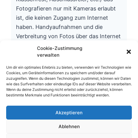
Fotografieren nur mit Kameras erlaubt
ist, die keinen Zugang zum Internet
haben. Handyaufnahmen und die
Verbreitung von Fotos über das Internet
ist aus datenschutzrechtlichen Gründen
Cookie-Zustimmung
nicht gestattet.
verwalten
Wir bitten um Ihr Verständnis.
Um dir ein optimales Erlebnis zu bieten, verwenden wir Technologien wie
Cookies, um Geräteinformationen zu speichern und/oder darauf
Die Schulleitung
zuzugreifen. Wenn du diesen Technologien zustimmst, können wir Daten
wie das Surfverhalten oder eindeutige IDs auf dieser Website verarbeiten.
Wenn du deine Zustimmung nicht erteilst oder zurückziehst, können
bestimmte Merkmale und Funktionen beeinträchtigt werden.
Akzeptieren
© 2026 Waldhufenschule Zotzenbach
Ablehnen
Impressum
Datenschutzerklärung