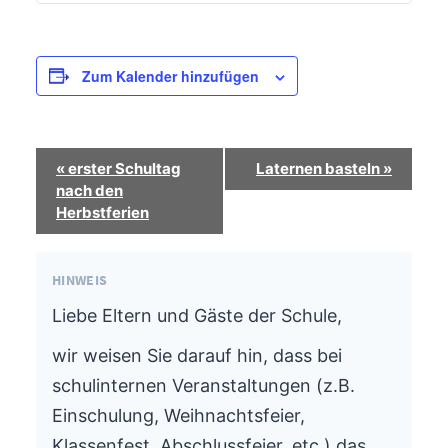
Zum Kalender hinzufügen
Termin-
«
erster Schultag
Laternen basteln
»
Navigation
nach den
Herbstferien
HINWEIS
Liebe Eltern und Gäste der Schule,
wir weisen Sie darauf hin, dass bei
schulinternen Veranstaltungen (z.B.
Einschulung, Weihnachtsfeier,
Klassenfest, Abschlussfeier, etc.) das