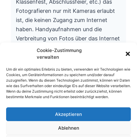
Klassenfest, Abschlussfeier, etc.) das
Fotografieren nur mit Kameras erlaubt
ist, die keinen Zugang zum Internet
haben. Handyaufnahmen und die
Verbreitung von Fotos über das Internet
ist aus datenschutzrechtlichen Gründen
Cookie-Zustimmung
nicht gestattet.
verwalten
Wir bitten um Ihr Verständnis.
Um dir ein optimales Erlebnis zu bieten, verwenden wir Technologien wie
Cookies, um Geräteinformationen zu speichern und/oder darauf
Die Schulleitung
zuzugreifen. Wenn du diesen Technologien zustimmst, können wir Daten
wie das Surfverhalten oder eindeutige IDs auf dieser Website verarbeiten.
Wenn du deine Zustimmung nicht erteilst oder zurückziehst, können
bestimmte Merkmale und Funktionen beeinträchtigt werden.
Akzeptieren
© 2026 Waldhufenschule Zotzenbach
Ablehnen
Impressum
Datenschutzerklärung