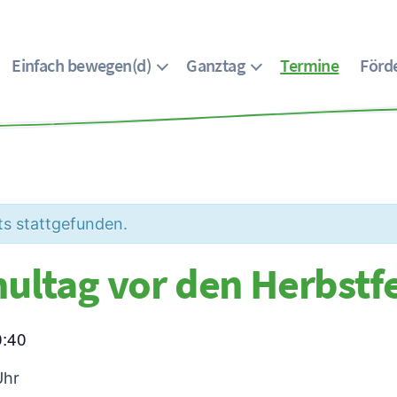
Einfach bewegen(d)
Ganztag
Termine
Förde
ts stattgefunden.
hultag vor den Herbstf
0:40
Uhr