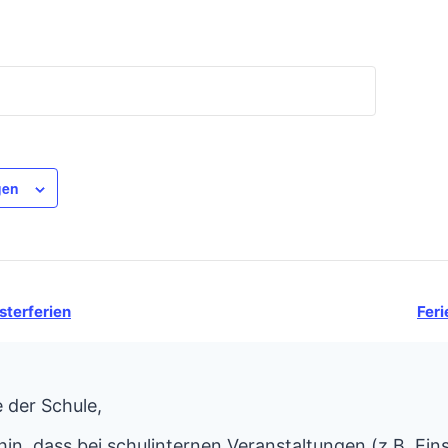
gen
sterferien
Fer
 der Schule,
hin, dass bei schulinternen Veranstaltungen (z.B. Ein