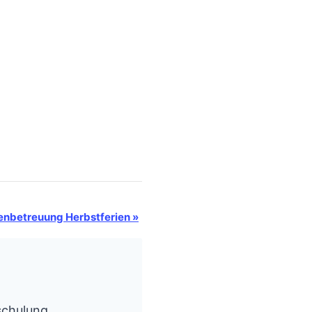
ienbetreuung Herbstferien
»
schulung,