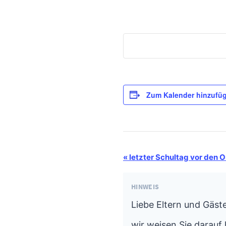
Zum Kalender hinzufü
Termin-
«
letzter Schultag vor den O
Navigation
HINWEIS
Liebe Eltern und Gäste
wir weisen Sie darauf 