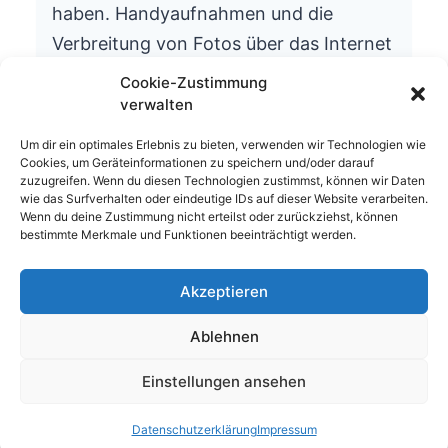
haben. Handyaufnahmen und die
Verbreitung von Fotos über das Internet
ist aus datenschutzrechtlichen Gründen
Cookie-Zustimmung
nicht gestattet.
verwalten
Wir bitten um Ihr Verständnis.
Um dir ein optimales Erlebnis zu bieten, verwenden wir Technologien wie
Cookies, um Geräteinformationen zu speichern und/oder darauf
Die Schulleitung
zuzugreifen. Wenn du diesen Technologien zustimmst, können wir Daten
wie das Surfverhalten oder eindeutige IDs auf dieser Website verarbeiten.
Wenn du deine Zustimmung nicht erteilst oder zurückziehst, können
bestimmte Merkmale und Funktionen beeinträchtigt werden.
Akzeptieren
© 2026 Waldhufenschule Zotzenbach
Ablehnen
Impressum
Datenschutzerklärung
Einstellungen ansehen
Nach oben
↑
Datenschutzerklärung
Impressum