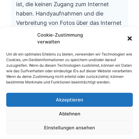
ist, die keinen Zugang zum Internet
haben. Handyaufnahmen und die
Verbreitung von Fotos über das Internet
ist aus datenschutzrechtlichen Gründen
Cookie-Zustimmung
nicht gestattet.
verwalten
Wir bitten um Ihr Verständnis.
Um dir ein optimales Erlebnis zu bieten, verwenden wir Technologien wie
Cookies, um Geräteinformationen zu speichern und/oder darauf
Die Schulleitung
zuzugreifen. Wenn du diesen Technologien zustimmst, können wir Daten
wie das Surfverhalten oder eindeutige IDs auf dieser Website verarbeiten.
Wenn du deine Zustimmung nicht erteilst oder zurückziehst, können
bestimmte Merkmale und Funktionen beeinträchtigt werden.
Akzeptieren
© 2026 Waldhufenschule Zotzenbach
Ablehnen
Impressum
Datenschutzerklärung
Einstellungen ansehen
Nach oben
↑