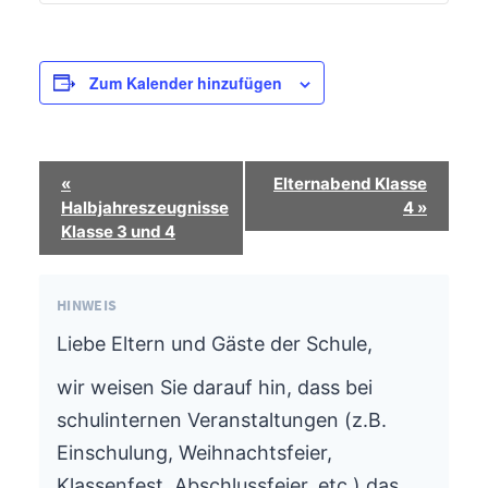
Zum Kalender hinzufügen
Termin-
«
Elternabend Klasse
Navigation
Halbjahreszeugnisse
4
»
Klasse 3 und 4
HINWEIS
Liebe Eltern und Gäste der Schule,
wir weisen Sie darauf hin, dass bei
schulinternen Veranstaltungen (z.B.
Einschulung, Weihnachtsfeier,
Klassenfest, Abschlussfeier, etc.) das