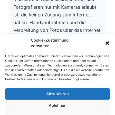
Fotografieren nur mit Kameras erlaubt
ist, die keinen Zugang zum Internet
haben. Handyaufnahmen und die
Verbreitung von Fotos über das Internet
ist aus datenschutzrechtlichen Gründen
Cookie-Zustimmung
nicht gestattet.
verwalten
Wir bitten um Ihr Verständnis.
Um dir ein optimales Erlebnis zu bieten, verwenden wir Technologien wie
Cookies, um Geräteinformationen zu speichern und/oder darauf
Die Schulleitung
zuzugreifen. Wenn du diesen Technologien zustimmst, können wir Daten
wie das Surfverhalten oder eindeutige IDs auf dieser Website verarbeiten.
Wenn du deine Zustimmung nicht erteilst oder zurückziehst, können
bestimmte Merkmale und Funktionen beeinträchtigt werden.
Akzeptieren
© 2026 Waldhufenschule Zotzenbach
Ablehnen
Impressum
Datenschutzerklärung