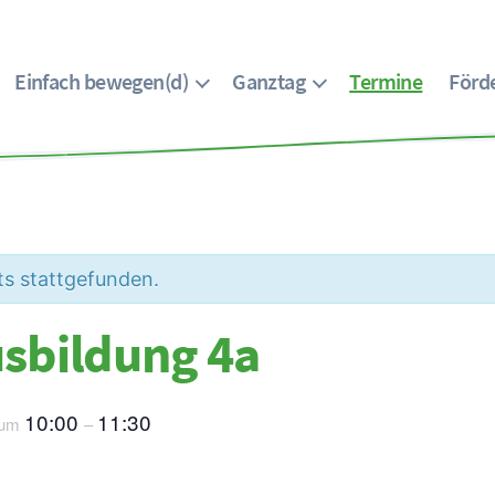
Einfach bewegen(d)
Ganztag
Termine
Förde
ts stattgefunden.
sbildung 4a
10:00
11:30
um
–