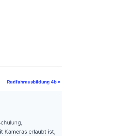
Radfahrausbildung 4b
»
schulung,
t Kameras erlaubt ist,