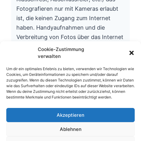
Fotografieren nur mit Kameras erlaubt
ist, die keinen Zugang zum Internet
haben. Handyaufnahmen und die
Verbreitung von Fotos über das Internet
ist aus datenschutzrechtlichen Gründen
Cookie-Zustimmung
nicht gestattet.
verwalten
Wir bitten um Ihr Verständnis.
Um dir ein optimales Erlebnis zu bieten, verwenden wir Technologien wie
Cookies, um Geräteinformationen zu speichern und/oder darauf
Die Schulleitung
zuzugreifen. Wenn du diesen Technologien zustimmst, können wir Daten
wie das Surfverhalten oder eindeutige IDs auf dieser Website verarbeiten.
Wenn du deine Zustimmung nicht erteilst oder zurückziehst, können
bestimmte Merkmale und Funktionen beeinträchtigt werden.
Akzeptieren
© 2026 Waldhufenschule Zotzenbach
Ablehnen
Impressum
Datenschutzerklärung