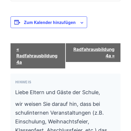
Zum Kalender hinzufügen
Termin-
«
Radfahrausbildung
Navigation
Radfahrausbildung
4a
»
4a
HINWEIS
Liebe Eltern und Gäste der Schule,
wir weisen Sie darauf hin, dass bei
schulinternen Veranstaltungen (z.B.
Einschulung, Weihnachtsfeier,
Klassenfest, Abschlussfeier, etc.) das