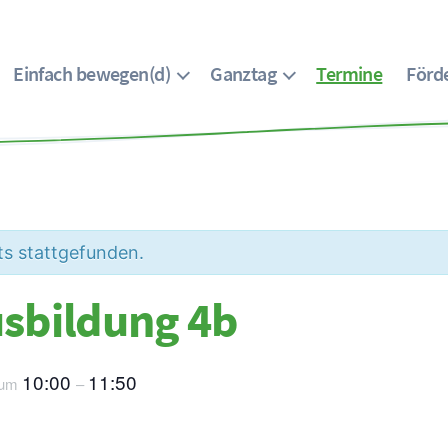
Einfach bewegen(d)
Ganztag
Termine
Förde
ts stattgefunden.
sbildung 4b
10:00
11:50
um
–