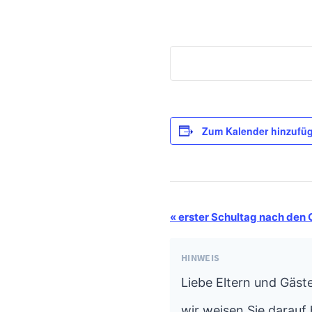
Zum Kalender hinzufü
Termin-
«
erster Schultag nach den 
Navigation
HINWEIS
Liebe Eltern und Gäste
wir weisen Sie darauf 