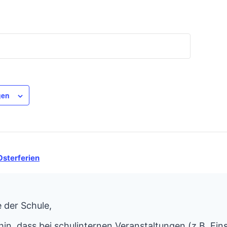
gen
Osterferien
 der Schule,
hin, dass bei schulinternen Veranstaltungen (z.B. Ein