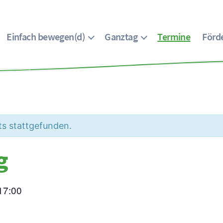
Einfach bewegen(d)
Ganztag
Termine
Förde
ts stattgefunden.
g
17:00