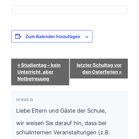
Zum Kalender hinzufügen
Termin-
«
Studientag – kein
letzter Schultag vor
Navigation
Unterricht, aber
den Osterferien
»
Notbetreuung
HINWEIS
Liebe Eltern und Gäste der Schule,
wir weisen Sie darauf hin, dass bei
schulinternen Veranstaltungen (z.B.