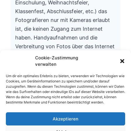
Einschulung, Weihnachtsfeier,
Klassenfest, Abschlussfeier, etc.) das
Fotografieren nur mit Kameras erlaubt
ist, die keinen Zugang zum Internet
haben. Handyaufnahmen und die
Verbreitung von Fotos über das Internet
ist aus datenschutzrechtlichen Gründen
Cookie-Zustimmung
nicht gestattet.
verwalten
Wir bitten um Ihr Verständnis.
Um dir ein optimales Erlebnis zu bieten, verwenden wir Technologien wie
Cookies, um Geräteinformationen zu speichern und/oder darauf
Die Schulleitung
zuzugreifen. Wenn du diesen Technologien zustimmst, können wir Daten
wie das Surfverhalten oder eindeutige IDs auf dieser Website verarbeiten.
Wenn du deine Zustimmung nicht erteilst oder zurückziehst, können
bestimmte Merkmale und Funktionen beeinträchtigt werden.
Akzeptieren
© 2026 Waldhufenschule Zotzenbach