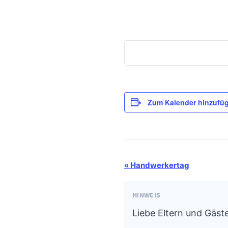
Zum Kalender hinzufü
Termin-
«
Handwerkertag
Navigation
HINWEIS
Liebe Eltern und Gäste