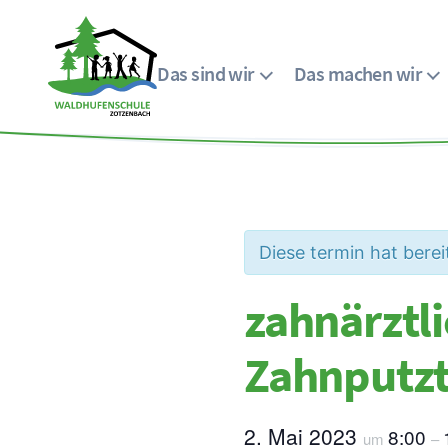
Das sind wir
Das machen wir
Menü
Waldhufenschule
Zotzenbach
Diese termin hat berei
zahnärztl
Zahnputzt
2. Mai 2023
8:00
um
–