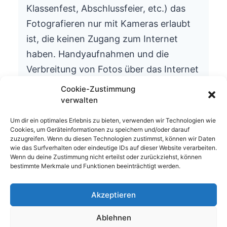
Klassenfest, Abschlussfeier, etc.) das
Fotografieren nur mit Kameras erlaubt
ist, die keinen Zugang zum Internet
haben. Handyaufnahmen und die
Verbreitung von Fotos über das Internet
ist aus datenschutzrechtlichen Gründen
Cookie-Zustimmung
nicht gestattet.
verwalten
Wir bitten um Ihr Verständnis.
Um dir ein optimales Erlebnis zu bieten, verwenden wir Technologien wie
Cookies, um Geräteinformationen zu speichern und/oder darauf
Die Schulleitung
zuzugreifen. Wenn du diesen Technologien zustimmst, können wir Daten
wie das Surfverhalten oder eindeutige IDs auf dieser Website verarbeiten.
Wenn du deine Zustimmung nicht erteilst oder zurückziehst, können
bestimmte Merkmale und Funktionen beeinträchtigt werden.
Akzeptieren
© 2026 Waldhufenschule Zotzenbach
Ablehnen
Impressum
Datenschutzerklärung