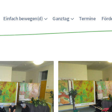
Einfach bewegen(d)
Ganztag
Termine
Förde
G