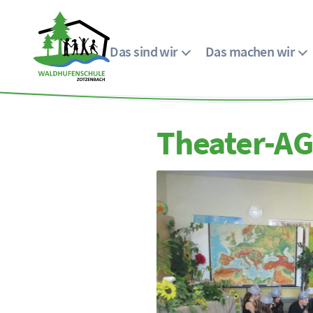
Das sind wir
Das machen wir
Menü
Waldhufenschule
Zotzenbach
Theater-A