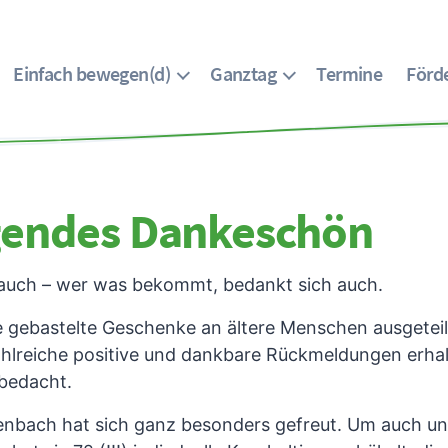
Einfach bewegen(d)
Ganztag
Termine
Förde
gendes Dankeschön
 Brauch – wer was bekommt, bedankt sich auch.
e gebastelte Geschenke an ältere Menschen ausgeteil
ahlreiche positive und dankbare Rückmeldungen erha
bedacht.
enbach hat sich ganz besonders gefreut. Um auch un