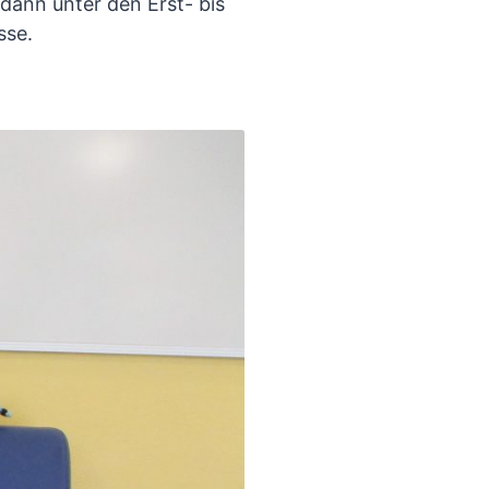
 dann unter den Erst- bis
sse.