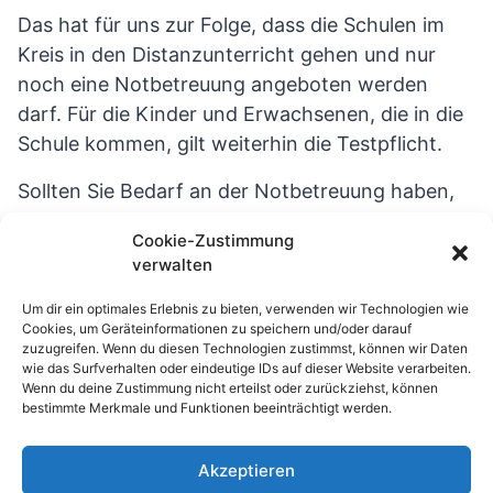
Das hat für uns zur Folge, dass die Schulen im
Kreis in den Distanzunterricht gehen und nur
noch eine Notbetreuung angeboten werden
darf. Für die Kinder und Erwachsenen, die in die
Schule kommen, gilt weiterhin die Testpflicht.
Sollten Sie Bedarf an der Notbetreuung haben,
setzen Sie sich bitte mit Frau Heiß in Verbindung.
Cookie-Zustimmung
verwalten
Über die Klassenlehrerinnen erhalten Sie als
Eltern weitere Informationen zur klasseninternen
Um dir ein optimales Erlebnis zu bieten, verwenden wir Technologien wie
Organisation des Distanzunterrichts.
Cookies, um Geräteinformationen zu speichern und/oder darauf
zuzugreifen. Wenn du diesen Technologien zustimmst, können wir Daten
wie das Surfverhalten oder eindeutige IDs auf dieser Website verarbeiten.
Wir freuen uns jetzt schon darauf, wieder alle
Wenn du deine Zustimmung nicht erteilst oder zurückziehst, können
Kinder in der Schule begrüßen zu dürfen.
bestimmte Merkmale und Funktionen beeinträchtigt werden.
Akzeptieren