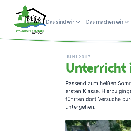
Das sind wir
Das machen wir
Menü
Waldhufenschule
Zotzenbach
JUNI 2017
Unterricht 
Passend zum heißen Somm
ersten Klasse. Hierzu ging
führten dort Versuche du
untergehen.