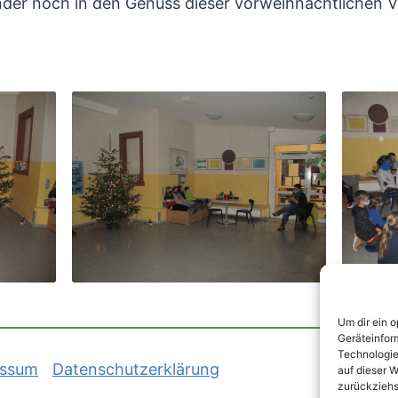
inder noch in den Genuss dieser vorweihnachtlichen
Um dir ein 
Geräteinfor
Technologie
essum
Datenschutzerklärung
auf dieser W
zurückziehs