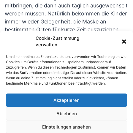
mitbringen, die dann auch täglich ausgewechselt
werden müssen. Natürlich bekommen die Kinder
immer wieder Gelegenheit, die Maske an
bestimmten Orten für kurze Zeit auszuziehen,
um gut durchatmen zu können.
Cookie-Zustimmung
verwalten
Die Pausen finden wieder versetzt statt, um
Um dir ein optimales Erlebnis zu bieten, verwenden wir Technologien wie
Begegnungen von Kindern aus verschiedenen
Cookies, um Geräteinformationen zu speichern und/oder darauf
Klassen zu vermeiden. Bei gutem Wetter kann
zuzugreifen. Wenn du diesen Technologien zustimmst, können wir Daten
wie das Surfverhalten oder eindeutige IDs auf dieser Website verarbeiten.
auch der Spielplatz für die Pause genutzt
Wenn du deine Zustimmung nicht erteilst oder zurückziehst, können
werden.
bestimmte Merkmale und Funktionen beeinträchtigt werden.
Akzeptieren
© 2026 Waldhufenschule Zotzenbach
Ablehnen
Impressum
Datenschutzerklärung
Einstellungen ansehen