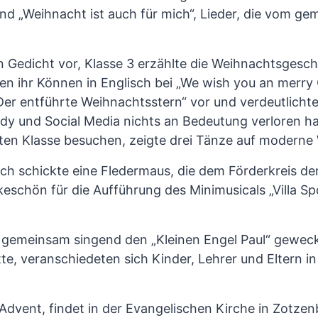
 „Weihnacht ist auch für mich“, Lieder, die vom g
in Gedicht vor, Klasse 3 erzählte die Weihnachtsgesc
ten ihr Können in Englisch bei „We wish you an merry
Der entführte Weihnachtsstern“ vor und verdeutlichte
ndy und Social Media nichts an Bedeutung verloren ha
erten Klasse besuchen, zeigte drei Tänze auf moderne
h schickte eine Fledermaus, die dem Förderkreis de
eschön für die Aufführung des Minimusicals „Villa Sp
gemeinsam singend den „Kleinen Engel Paul“ geweckt
e, veranschiedeten sich Kinder, Lehrer und Eltern in
dvent, findet in der Evangelischen Kirche in Zotze