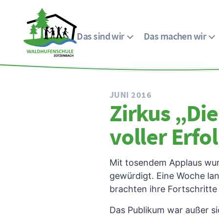
Das sind wir
Das machen wir
Menü
Waldhufenschule
Zotzenbach
JUNI 2016
Zirkus „Die
voller Erfo
Mit tosendem Applaus wurd
gewürdigt. Eine Woche lang
brachten ihre Fortschritte
Das Publikum war außer si