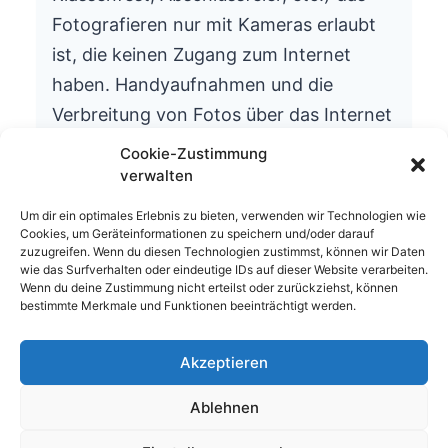
Fotografieren nur mit Kameras erlaubt
ist, die keinen Zugang zum Internet
haben. Handyaufnahmen und die
Verbreitung von Fotos über das Internet
ist aus datenschutzrechtlichen Gründen
Cookie-Zustimmung
nicht gestattet.
verwalten
Wir bitten um Ihr Verständnis.
Um dir ein optimales Erlebnis zu bieten, verwenden wir Technologien wie
Cookies, um Geräteinformationen zu speichern und/oder darauf
Die Schulleitung
zuzugreifen. Wenn du diesen Technologien zustimmst, können wir Daten
wie das Surfverhalten oder eindeutige IDs auf dieser Website verarbeiten.
Wenn du deine Zustimmung nicht erteilst oder zurückziehst, können
bestimmte Merkmale und Funktionen beeinträchtigt werden.
Akzeptieren
© 2026 Waldhufenschule Zotzenbach
Ablehnen
Impressum
Datenschutzerklärung