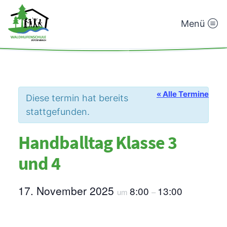
Menü
Waldhufenschule
Zotzenbach
« Alle Termine
Diese termin hat bereits
stattgefunden.
Handballtag Klasse 3
und 4
17. November 2025
8:00
13:00
um
–