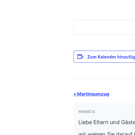
Zum Kalender hinzufü
Termin-
«
Martinsumzug
Navigation
HINWEIS
Liebe Eltern und Gäste
wir weisen Sie darauf 