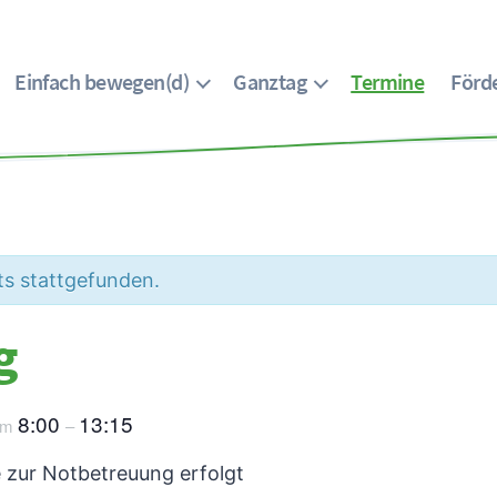
Einfach bewegen(d)
Ganztag
Termine
Förde
ts stattgefunden.
g
8:00
13:15
um
–
e zur Notbetreuung erfolgt