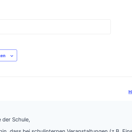
gen
H
 der Schule,
hin, dass bei schulinternen Veranstaltungen (z.B. Ein