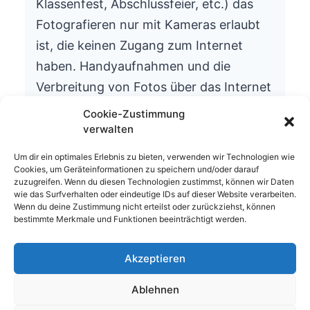
Klassenfest, Abschlussfeier, etc.) das
Fotografieren nur mit Kameras erlaubt
ist, die keinen Zugang zum Internet
haben. Handyaufnahmen und die
Verbreitung von Fotos über das Internet
ist aus datenschutzrechtlichen Gründen
Cookie-Zustimmung
nicht gestattet.
verwalten
Wir bitten um Ihr Verständnis.
Um dir ein optimales Erlebnis zu bieten, verwenden wir Technologien wie
Cookies, um Geräteinformationen zu speichern und/oder darauf
Die Schulleitung
zuzugreifen. Wenn du diesen Technologien zustimmst, können wir Daten
wie das Surfverhalten oder eindeutige IDs auf dieser Website verarbeiten.
Wenn du deine Zustimmung nicht erteilst oder zurückziehst, können
bestimmte Merkmale und Funktionen beeinträchtigt werden.
Akzeptieren
© 2026 Waldhufenschule Zotzenbach
Ablehnen
Impressum
Datenschutzerklärung