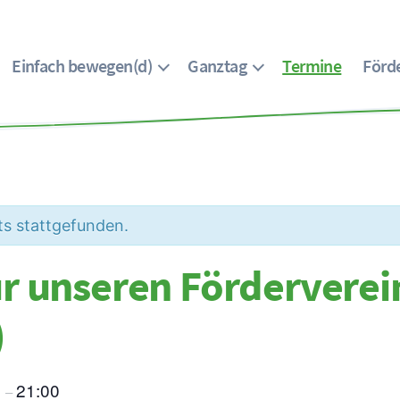
Einfach bewegen(d)
Ganztag
Termine
Förde
ts stattgefunden.
r unseren Förderverein
)
0
21:00
–