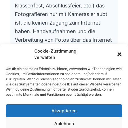
Klassenfest, Abschlussfeier, etc.) das
Fotografieren nur mit Kameras erlaubt
ist, die keinen Zugang zum Internet
haben. Handyaufnahmen und die
Verbreitung von Fotos über das Internet
ist aus datenschutzrechtlichen Gründen
Cookie-Zustimmung
nicht gestattet.
verwalten
Wir bitten um Ihr Verständnis.
Um dir ein optimales Erlebnis zu bieten, verwenden wir Technologien wie
Cookies, um Geräteinformationen zu speichern und/oder darauf
Die Schulleitung
zuzugreifen. Wenn du diesen Technologien zustimmst, können wir Daten
wie das Surfverhalten oder eindeutige IDs auf dieser Website verarbeiten.
Wenn du deine Zustimmung nicht erteilst oder zurückziehst, können
bestimmte Merkmale und Funktionen beeinträchtigt werden.
Akzeptieren
© 2026 Waldhufenschule Zotzenbach
Ablehnen
Impressum
Datenschutzerklärung