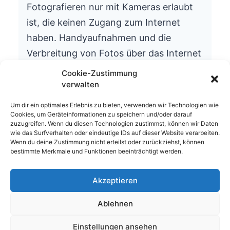
Fotografieren nur mit Kameras erlaubt
ist, die keinen Zugang zum Internet
haben. Handyaufnahmen und die
Verbreitung von Fotos über das Internet
ist aus datenschutzrechtlichen Gründen
Cookie-Zustimmung
nicht gestattet.
verwalten
Wir bitten um Ihr Verständnis.
Um dir ein optimales Erlebnis zu bieten, verwenden wir Technologien wie
Cookies, um Geräteinformationen zu speichern und/oder darauf
Die Schulleitung
zuzugreifen. Wenn du diesen Technologien zustimmst, können wir Daten
wie das Surfverhalten oder eindeutige IDs auf dieser Website verarbeiten.
Wenn du deine Zustimmung nicht erteilst oder zurückziehst, können
bestimmte Merkmale und Funktionen beeinträchtigt werden.
Akzeptieren
© 2026 Waldhufenschule Zotzenbach
Ablehnen
Impressum
Datenschutzerklärung
Einstellungen ansehen