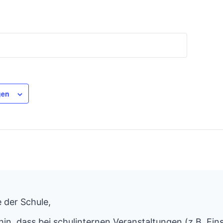
gen
 der Schule,
hin, dass bei schulinternen Veranstaltungen (z.B. Ein