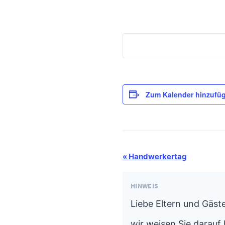
Zum Kalender hinzufü
Termin-
«
Handwerkertag
Navigation
HINWEIS
Liebe Eltern und Gäste
wir weisen Sie darauf 