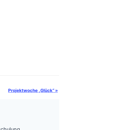
Projektwoche „Glück“
»
schulung,