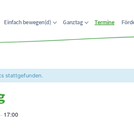
Einfach bewegen(d)
Ganztag
Termine
Förde
ts stattgefunden.
g
17:00
–