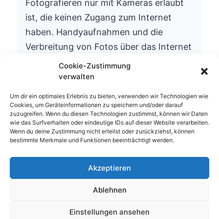
Fotografieren nur mit Kameras erlaubt
ist, die keinen Zugang zum Internet
haben. Handyaufnahmen und die
Verbreitung von Fotos über das Internet
ist aus datenschutzrechtlichen Gründen
Cookie-Zustimmung
nicht gestattet.
verwalten
Wir bitten um Ihr Verständnis.
Um dir ein optimales Erlebnis zu bieten, verwenden wir Technologien wie
Cookies, um Geräteinformationen zu speichern und/oder darauf
Die Schulleitung
zuzugreifen. Wenn du diesen Technologien zustimmst, können wir Daten
wie das Surfverhalten oder eindeutige IDs auf dieser Website verarbeiten.
Wenn du deine Zustimmung nicht erteilst oder zurückziehst, können
bestimmte Merkmale und Funktionen beeinträchtigt werden.
Akzeptieren
© 2026 Waldhufenschule Zotzenbach
Ablehnen
Impressum
Datenschutzerklärung
Einstellungen ansehen