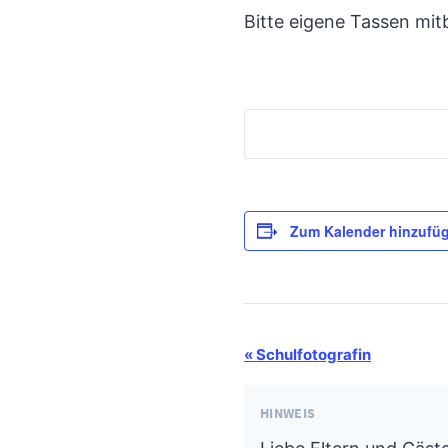
Bitte eigene Tassen mi
Zum Kalender hinzufü
Termin-
«
Schulfotografin
Navigation
HINWEIS