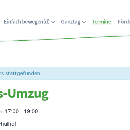
Einfach bewegen(d)
Ganztag
Termine
Förde
ts stattgefunden.
ns-Umzug
17:00
19:00
um
–
chulhof